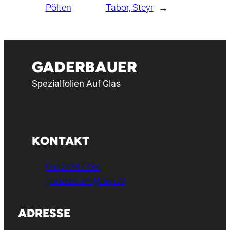
Pölten
Tabor, Steyr
→
GADERBAUER
Spezialfolien Auf Glas
KONTAKT
0512/347734
gaderbauer@aon.at
ADRESSE