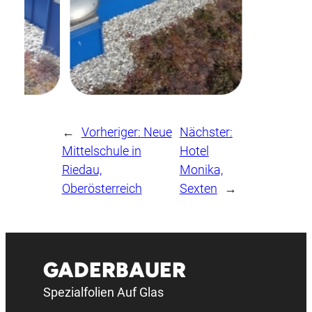
←
Vorheriger:
Neue
Nächster:
Mittelschule in
Hotel
Riedau,
Monika,
Oberösterreich
Sexten
→
GADERBAUER
Spezialfolien Auf Glas