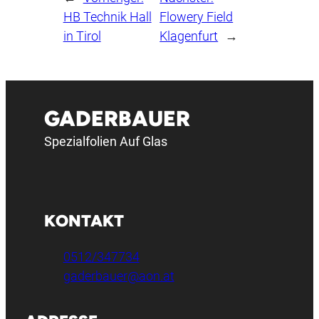
HB Technik Hall
Flowery Field
in Tirol
Klagenfurt
→
GADERBAUER
Spezialfolien Auf Glas
KONTAKT
0512/347734
gaderbauer@aon.at