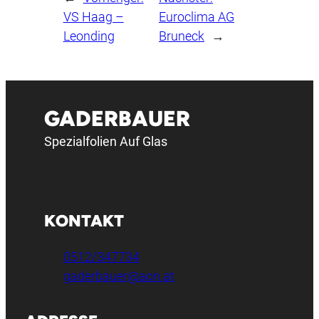
VS Haag –
Euroclima AG
Leonding
Bruneck
→
GADERBAUER
Spezialfolien Auf Glas
KONTAKT
0512/347734
gaderbauer@aon.at