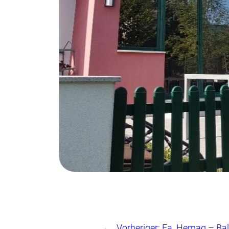
←
Vorheriger:
Fa. Hemag – Bal