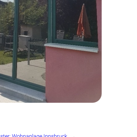
ster:
Wohnanlage Innsbruck
→