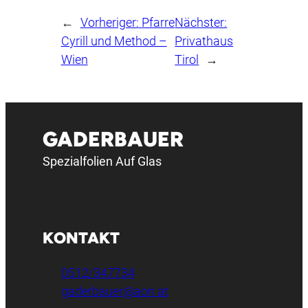
←
Vorheriger:
Pfarre
Nächster:
Cyrill und Method –
Privathaus
Wien
Tirol
→
GADERBAUER
Spezialfolien Auf Glas
KONTAKT
0512/347734
gaderbauer@aon.at