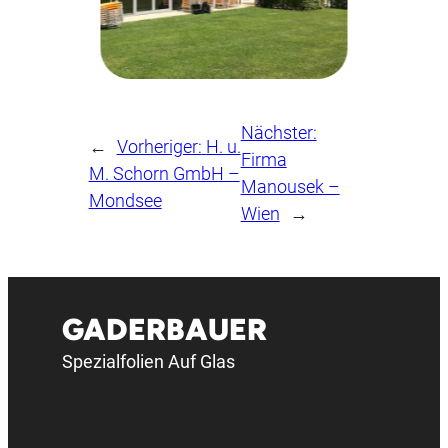
Nächster:
←
Vorheriger:
H. u.
Firma
M. Schorn GmbH –
Manousek –
Mondsee
Wien
→
GADERBAUER
Spezialfolien Auf Glas