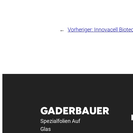
←
Vorheriger:
Innovacell Biote
GADERBAUER
Spezialfolien Auf
Glas