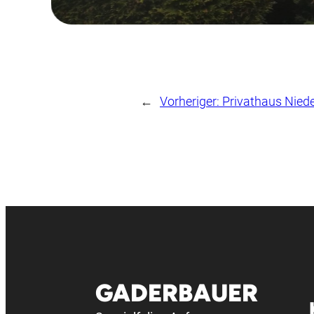
←
Vorheriger:
Privathaus Niede
GADERBAUER