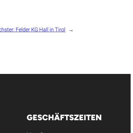
hster:
Felder KG Hall in Tirol
→
GESCHÄFTSZEITEN