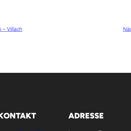
 – Villach
Näc
KONTAKT
ADRESSE