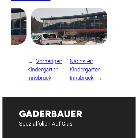
←
Vorheriger:
Nächster:
Kindergarten
Kindergarten
Innsbruck
Innsbruck
→
GADERBAUER
Spezialfolien Auf Glas