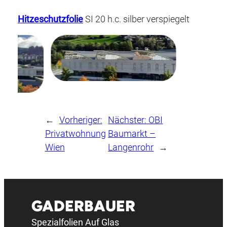
Hitzeschutzfolie
SI 20 h.c. silber verspiegelt
←
Vorheriger:
Nächster:
OBI
Privatwohnung
Baumarkt –
Wien
Langenrohr
→
GADERBAUER
Spezialfolien Auf Glas