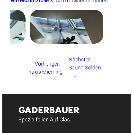
Hitzeschutzfolie
SI 50 h.c. silber hell innen
Nächster:
←
Vorheriger:
Sauna Sölden
Praxis Mieming
→
GADERBAUER
Spezialfolien Auf Glas