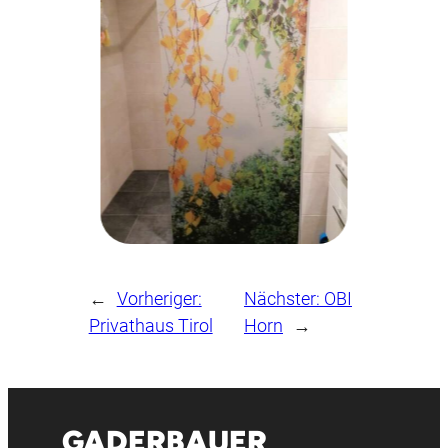
←
Vorheriger:
Nächster:
OBI
Privathaus Tirol
Horn
→
GADERBAUER