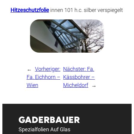
Hitzeschutzfolie
innen 101 h.c. silber verspiegelt
←
Vorheriger:
Nächster:
Fa.
Fa. Eichhorn –
Kässbohrer –
Wien
Micheldorf
→
GADERBAUER
Spezialfolien Auf Glas