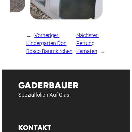
←
Vorheriger:
Nächster:
Kindergarten Don
Rettung
Bosco Baumkirchen
Kematen
→
GADERBAUER
Spezialfolien Auf Glas
KONTAKT