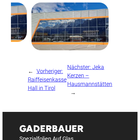
Nächster:
Jeka
←
Vorheriger:
Kerzen –
Raiffeisenkasse
Hausmannstätten
Hall in Tirol
→
GADERBAUER
Spezialfolien Auf Glas