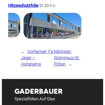
Hitzeschutzfolie
SI 20 h.c.
←
Vorheriger:
Fa.
Nächster:
Jäger –
Wohnhaus St.
Hohenems
Pölten
→
GADERBAUER
Spezialfolien Auf Glas