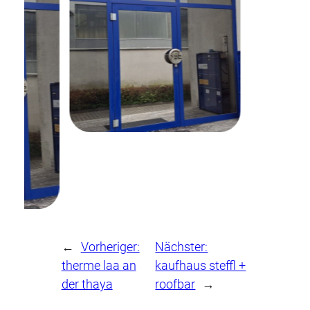
←
Vorheriger:
Nächster:
therme laa an
kaufhaus steffl +
der thaya
roofbar
→