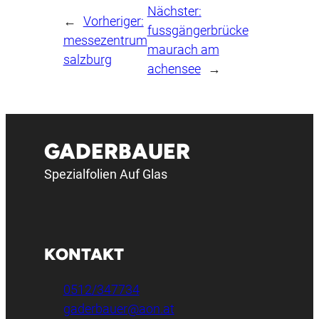
Nächster:
←
Vorheriger:
fussgängerbrücke
messezentrum
maurach am
salzburg
achensee
→
GADERBAUER
Spezialfolien Auf Glas
KONTAKT
0512/347734
gaderbauer@aon.at