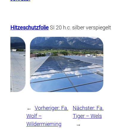
Hitzeschutzfolie
SI 20 h.c. silber verspiegelt
←
Vorheriger:
Fa.
Nächster:
Fa.
Wolf –
Tiger – Wels
Wildermieming
→