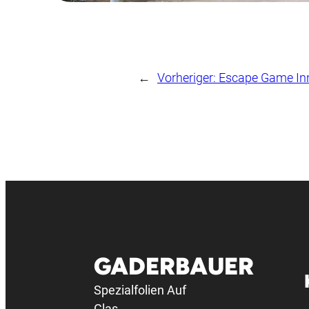
←
Vorheriger:
Escape Game In
GADERBAUER
Spezialfolien Auf
Glas