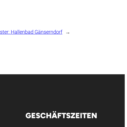
ster:
Hallenbad Gänserndorf
→
GESCHÄFTSZEITEN