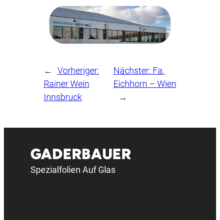
←
Vorheriger:
Nächster:
Fa.
Rainer Wein
Eichhorn – Wien
Innsbruck
→
GADERBAUER
Spezialfolien Auf Glas